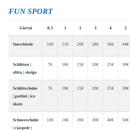
FUN SPORT
Giorni
0,5
1
2
3
4
5
Snowblade
10€
11€
20€
28€
36€
44€
Schlitten |
7€
10€
15€
20€
25€
30€
slitta | sledge
Schlittschuhe
7€
10€
15€
20€
25€
30€
| pattini | ice
skate
Schneeschuhe
10€
10€
20€
30€
40€
50€
| ciaspole |