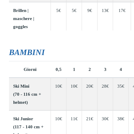
Brillen |
5€
5€
9€
13€
17€
maschere |
goggles
BAMBINI
Giorni
0,5
1
2
3
4
Ski Mini
10€
10€
20€
28€
35€
(70 - 116 cm +
helmet)
Ski Junior
10€
11€
21€
30€
38€
(117 - 140 cm +