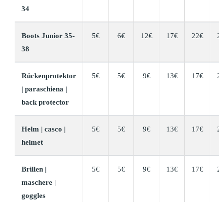
34
Boots Junior 35-
5€
6€
12€
17€
22€
38
Rückenprotektor
5€
5€
9€
13€
17€
| paraschiena |
back protector
Helm | casco |
5€
5€
9€
13€
17€
helmet
Brillen |
5€
5€
9€
13€
17€
maschere |
goggles