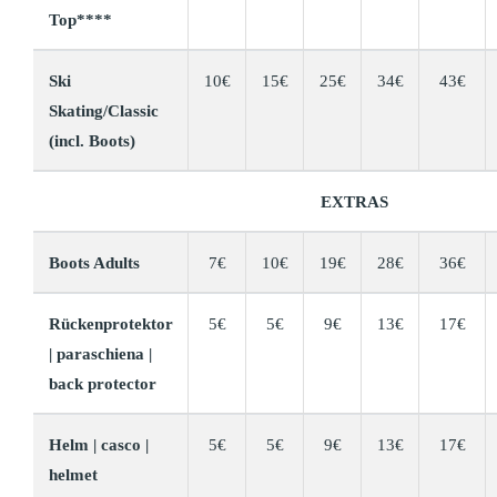
Top****
Ski
10€
15€
25€
34€
43€
Skating/Classic
(incl. Boots)
EXTRAS
Boots Adults
7€
10€
19€
28€
36€
Rückenprotektor
5€
5€
9€
13€
17€
| paraschiena |
back protector
Helm | casco |
5€
5€
9€
13€
17€
helmet