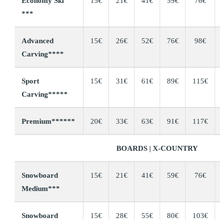
Economy Ski
15€
21€
41€
59€
76€
***
Advanced
15€
26€
52€
76€
98€
Carving****
Sport
15€
31€
61€
89€
115€
Carving*****
Premium******
20€
33€
63€
91€
117€
BOARDS | X-COUNTRY
Snowboard
15€
21€
41€
59€
76€
Medium***
Snowboard
15€
28€
55€
80€
103€