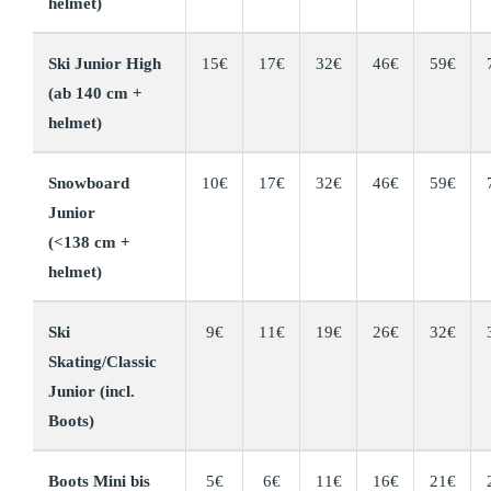
helmet)
Ski Junior High
15€
17€
32€
46€
59€
(ab 140 cm +
helmet)
Snowboard
10€
17€
32€
46€
59€
Junior
(<138 cm +
helmet)
Ski
9€
11€
19€
26€
32€
Skating/Classic
Junior (incl.
Boots)
Boots Mini bis
5€
6€
11€
16€
21€