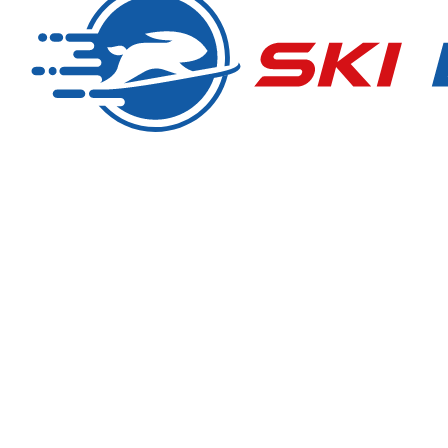
NOLEGGIO SCI
Ski Express Falzes
Manni & Tom
Zona sportiva Falzes 2
I-39030 Falzes (BZ) Trentino/Alto Adige
Tel.
+39 346 3855703
info@skiexpress.it
Orari d'apertura:
Ogni giorno
08.00 - 18.00