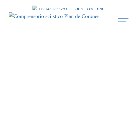
+39 346 3855703
DEU
ITA
ENG