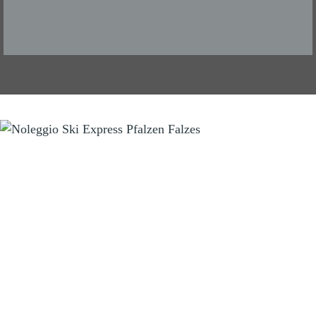
NOLEGGIO SCI
Ski Express Falzes
Manni & Tom
Zona sportiva Falzes 2
I-39030 Falzes (BZ) Trentino/Alto Adige
Tel.
+39 346 3855703
info@skiexpress.it
Orari d'apertura: