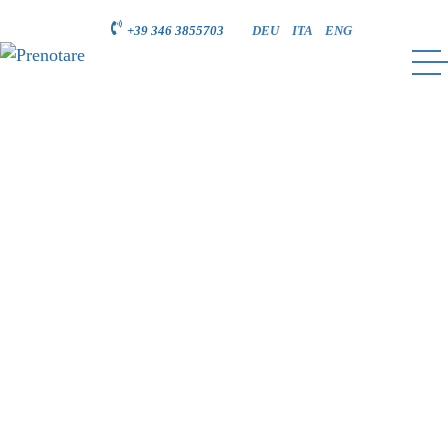
+39 346 3855703
DEU
ITA
ENG
PRENOTARE