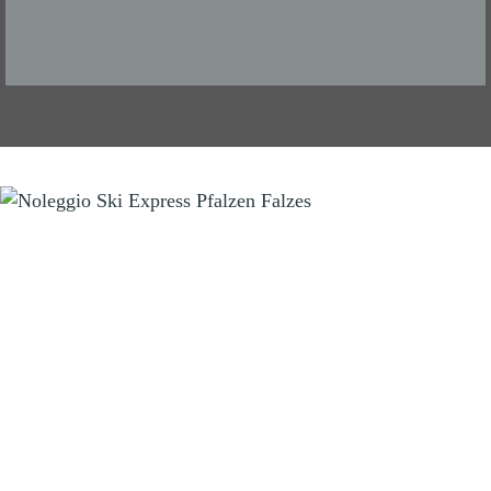
NOLEGGIO SCI
Ski Express Falzes
Manni & Tom
Zona sportiva Falzes 2
I-39030 Falzes (BZ) Trentino/Alto Adige
Tel.
+39 346 3855703
info@skiexpress.it
Orari d'apertura: