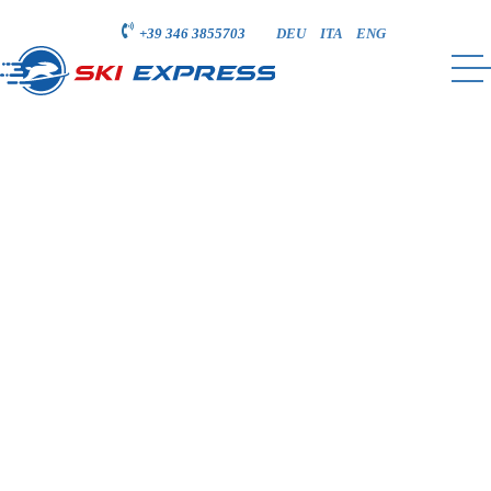
+39 346 3855703
DEU
ITA
ENG
PRENOTARE